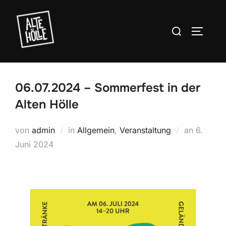
Zum
Inhalt
Suchen
SEITEN
springen
nach:
06.07.2024 – Sommerfest in der
Alten Hölle
Veröffen
von
admin
in
Allgemein
,
Veranstaltung
an
6.
am
Juni 2024