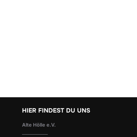
HIER FINDEST DU UNS
Alte Hölle e.V.
____________