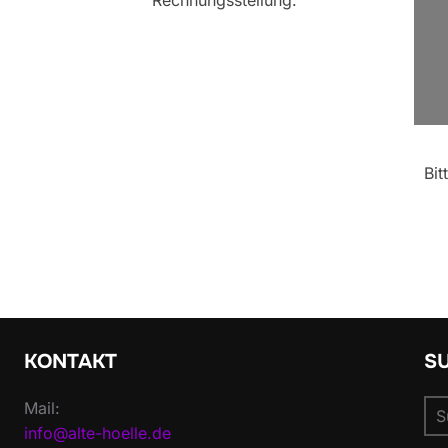
Bit
KONTAKT
S
Su
Mail:
nac
info@alte-hoelle.de