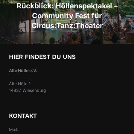
Rückblick: Höllenspektakel –
Community Fest für
Circus:Tanz:Theater
HIER FINDEST DU UNS
Alte Hölle e.V.
____________
Alte Hölle 1
14827 Wiesenburg
KONTAKT
Mail: