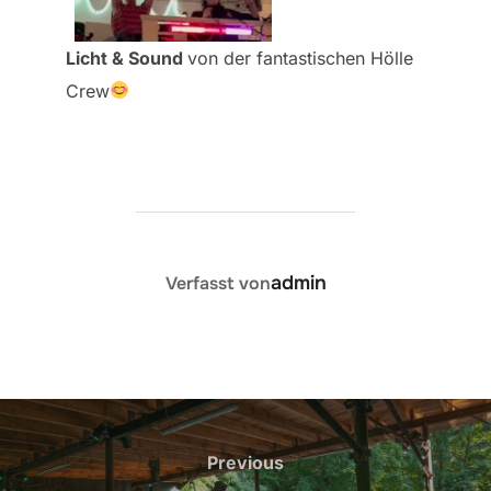
Licht & Sound
von der fantastischen Hölle
Crew
BEITRAGSAUTOR
admin
Verfasst von
Beitragsnavigation
Previous
Previous