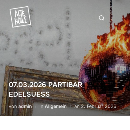
Zum
Inhalt
Suchen
SEITEN
springen
nach:
07.03.2026 PARTIBAR
EDELSUESS
Veröffentlicht
von
admin
in
Allgemein
an
2. Februar 2026
am